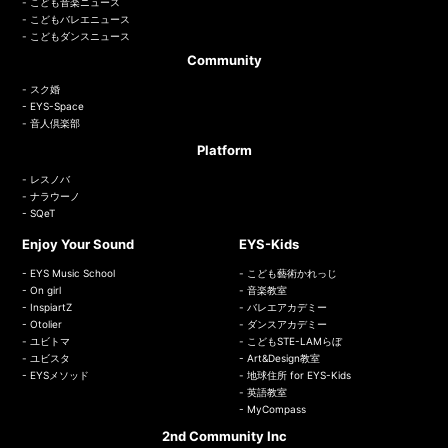
こども音楽ニュース
こどもバレエニュース
こどもダンスニュース
Community
スク婚
EYS-Space
音人倶楽部
Platform
レスノバ
ナラウーノ
SQeT
Enjoy Your Sound
EYS-Kids
EYS Music School
こども藝術かれっじ
On girl
音楽教室
InspiartZ
バレエアカデミー
Otolier
ダンスアカデミー
ユビトマ
こどもSTE-LAMらぼ
ユビスタ
Art&Design教室
EYSメソッド
地球住所 for EYS-Kids
英語教室
MyCompass
2nd Community Inc