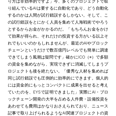
り方は非効率的ですよ」今、多くのプロジェクトで取
り組んでいるAIは要するに自動化であり、どう自動化
するのかは人間が試行錯誤するしかない。そして、こ
の試行錯誤をとにかく人員を集めて人海戦術でやろう
とするからお金がかかるのだ。「もちろんお金をかけ
て効果が得られ、それだけの投資する方がいる以上そ
れでもいいのかもしれませんが、最近のAIやブロック
チェーンというだけで数百億円レベルでも簡単に調達
できてしまう風潮は疑問です」確かにICO（※）で多額
の資金を集めながら、実現できずに消滅してしまうプ
ロジェクトも後を絶たない。「優秀な人材を集めれば
同じ試行錯誤でも圧倒的に効率的にできます。個人的
には資金的にもっとコンパクトに成果を出せると考え
ていたのを、EYSで証明できました」実際にAI・ブロ
ックチェーン開発の大半を占める人件費・設備投資を
あわせても費用はかなりおさえられており、ニュース
記事で取り上げられるようなAI関連プロジェクトの資