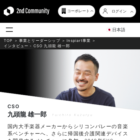
コーポレート
ログイン
日本語
TOP
＞
事業とリーダーシップ ＞
Inspiart事業
＞
インタビュー - CSO 九頭龍 雄一郎
CSO
九頭龍 雄一郎
Yuichiro Kuzuryu
国内大手楽器メーカーからシリコンバレーの音楽
系ベンチャーへ、さらに帰国後介護関連デバイス