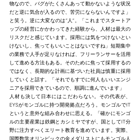
物なので、バグがたくさんあって動かないような状況
だと逆に気合が入るので、苦労にならないんですよ」
と笑う。逆に大変なのは“人”。「これまでスタートア
ップの経営にかかわってきた経験から、人材は最大の
リスクだと感じています。採用には気をつけないとい
けないし、焦ってもいいことはないですね」短期集中
の業務で人手が足りなければ、フリーランサーを活用
して進める方法もある。そのために焦って採用するの
ではなく、長期的な計画に基づいた社員は慎重に採用
していくと話す。「それでもすでに何人もいいエンジ
ニアを採用できているので、順調に進んでいます」
人材も決して日本にはこだわらない。その代表が、
EYSがモンゴルに持つ開発拠点だろう。モンゴルでIT
というと意外な組み合わせに思える。「確かにモンゴ
ルの主要産業は鉄鋼とカシミヤですが、国としてIT分
野に注力すべくエリート教育を進めています。実際、
国際数学オリンピックの金メダリストにもモンゴル人