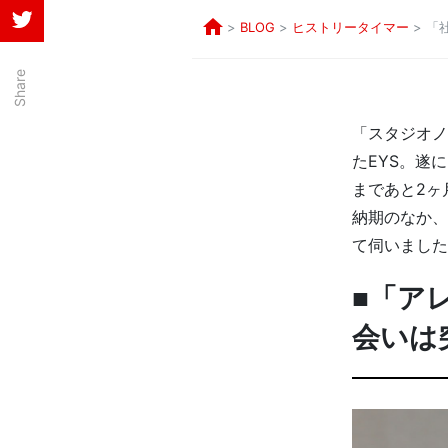
>
BLOG
>
ヒストリータイマー
>
「
2nd
Community
Share
コ
ー
「スタジオノ
ポ
たEYS。遂
レ
まであと2ヶ
ー
納期のなか、
ト
て伺いました
サ
イ
■「ア
ト
会いは