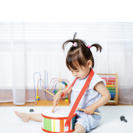
2nd
Community
コ
ー
ポ
レ
ー
ト
サ
イ
ト