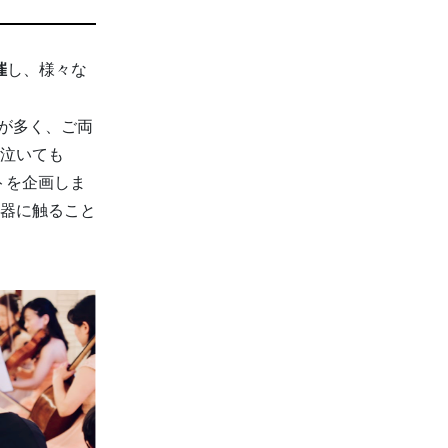
し、様々な
催
が多く、ご両
泣いても
トを企画しま
器に触ること