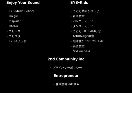
Enjoy Your Sound
EYS-Kids
EYS Music School
こども藝術かれっじ
On girl
音楽教室
InspiartZ
バレエアカデミー
Otolier
ダンスアカデミー
ユビトマ
こどもSTE-LAMらぼ
ユビスタ
Art&Design教室
EYSメソッド
地球住所 for EYS-Kids
英語教室
MyCompass
2nd Community Inc
プライバシーポリシー
Entrepreneur
株式会社PROTEA