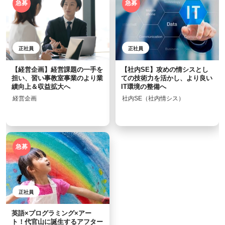
急募
急募
正社員
正社員
【経営企画】経営課題の一手を
【社内SE】攻めの情シスとし
担い、習い事教室事業のより業
ての技術力を活かし、より良い
績向上＆収益拡大へ
IT環境の整備へ
経営企画
社内SE（社内情シス）
急募
正社員
英語×プログラミング×アー
ト！代官山に誕生するアフター