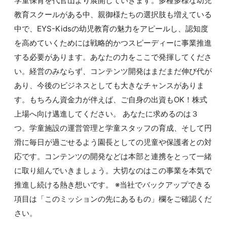
学童保育を代官山より展開していきます。多種多様な幼児
教育スクールがある中、親御様たちの選択肢も増えている
中で、EYS-Kidsの幼児教育の魅力をアピールし、認知度
を高めていくためには戦略的かつスピーディーに事業推進
する必要があります。あなたの力をここで発揮してくださ
い。経営のみならず、コンテンツ開発はまだまだ伸び代が
あり、今後のビジネスとしても大きなチャンスがありま
す。もちろん資金力が伴えば、ご自身の出資もOK！株式
上場へ向け邁進してください。 あなたに求めるのは３
つ。学童施設の運営管理と学童スタッフの育成、そして円
滑に毎日が過ごせるよう園長としての児童や保護者との対
応です。コンテンツの開発などは本部と連携をとって一緒
に取り組んでいきましょう。大切なのはこの事業を本気で
推進し続ける熱き想いです。 ※当社でバックアップできる
項目は「このミッションの先にあるもの」欄をご確認くだ
さい。