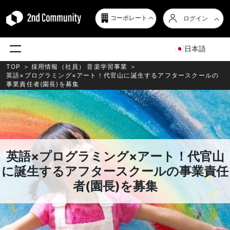
コーポレート
ログイン
日本語
TOP
＞
採用情報（社員）
音楽学習事業
＞
英語×プログラミング×アート！代官山に誕生するアフタースクールの
事業責任者(園長)を募集
英語×プログラミング×アート！代官山
に誕生するアフタースクールの事業責任
者(園長)を募集