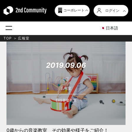
コーポレート
ログイン
日本語
TOP
＞
広報室
2019.09.06
広報室
EYS音楽教室
0歳からの音楽教室 その効果や様子をご紹介！