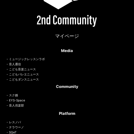
マイページ
Media
ミュージックレッスンラボ
音人通信
こども音楽ニュース
こどもバレエニュース
こどもダンスニュース
Community
スク婚
EYS-Space
音人倶楽部
Platform
レスノバ
ナラウーノ
SQeT