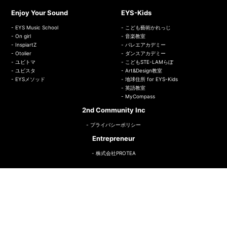
Enjoy Your Sound
EYS-Kids
EYS Music School
こども藝術かれっじ
On girl
音楽教室
InspiartZ
バレエアカデミー
Otolier
ダンスアカデミー
ユビトマ
こどもSTE-LAMらぼ
ユビスタ
Art&Design教室
EYSメソッド
地球住所 for EYS-Kids
英語教室
MyCompass
2nd Community Inc
プライバシーポリシー
Entrepreneur
株式会社PROTEA