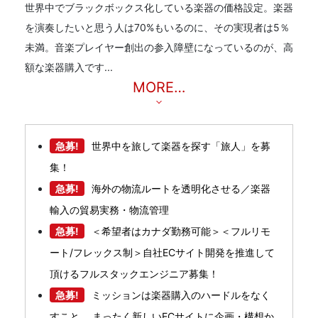
世界中でブラックボックス化している楽器の価格設定。楽器
を演奏したいと思う人は70%もいるのに、その実現者は5％
未満。音楽プレイヤー創出の参入障壁になっているのが、高
額な楽器購入です...
MORE…
急募!
世界中を旅して楽器を探す「旅人」を募
集！
急募!
海外の物流ルートを透明化させる／楽器
輸入の貿易実務・物流管理
急募!
＜希望者はカナダ勤務可能＞＜フルリモ
ート/フレックス制＞自社ECサイト開発を推進して
頂けるフルスタックエンジニア募集！
急募!
ミッションは楽器購入のハードルをなく
すこと。 まったく新しいECサイトに企画・構想か