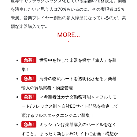
世界中でブラックボックス化している楽器の価格設定。楽器
を演奏したいと思う人は70%もいるのに、その実現者は5％
未満。音楽プレイヤー創出の参入障壁になっているのが、高
額な楽器購入です...
MORE…
急募!
世界中を旅して楽器を探す「旅人」を募
集！
急募!
海外の物流ルートを透明化させる／楽器
輸入の貿易実務・物流管理
急募!
＜希望者はカナダ勤務可能＞＜フルリモ
ート/フレックス制＞自社ECサイト開発を推進して
頂けるフルスタックエンジニア募集！
急募!
ミッションは楽器購入のハードルをなく
すこと。 まったく新しいECサイトに企画・構想か