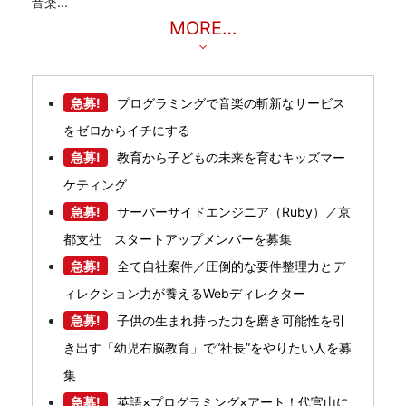
音楽...
MORE…
急募!
プログラミングで音楽の斬新なサービス
をゼロからイチにする
急募!
教育から子どもの未来を育むキッズマー
ケティング
急募!
サーバーサイドエンジニア（Ruby）／京
都支社 スタートアップメンバーを募集
急募!
全て自社案件／圧倒的な要件整理力とデ
ィレクション力が養えるWebディレクター
急募!
子供の生まれ持った力を磨き可能性を引
き出す「幼児右脳教育」で“社長”をやりたい人を募
集
急募!
英語×プログラミング×アート！代官山に