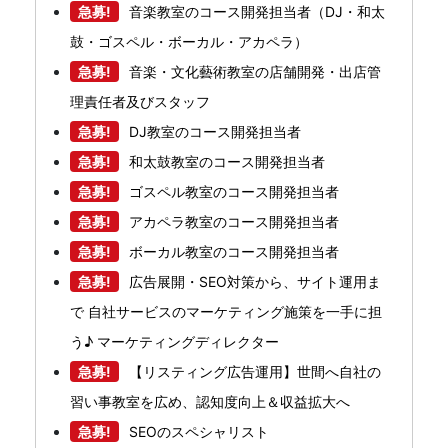
急募!
音楽教室のコース開発担当者（DJ・和太
鼓・ゴスペル・ボーカル・アカペラ）
急募!
音楽・文化藝術教室の店舗開発・出店管
理責任者及びスタッフ
急募!
DJ教室のコース開発担当者
急募!
和太鼓教室のコース開発担当者
急募!
ゴスペル教室のコース開発担当者
急募!
アカペラ教室のコース開発担当者
急募!
ボーカル教室のコース開発担当者
急募!
広告展開・SEO対策から、サイト運用ま
で 自社サービスのマーケティング施策を一手に担
う♪ マーケティングディレクター
急募!
【リスティング広告運用】世間へ自社の
習い事教室を広め、認知度向上＆収益拡大へ
急募!
SEOのスペシャリスト