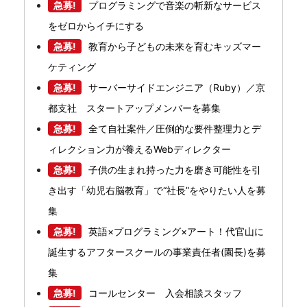
急募!
プログラミングで音楽の斬新なサービス
をゼロからイチにする
急募!
教育から子どもの未来を育むキッズマー
ケティング
急募!
サーバーサイドエンジニア（Ruby）／京
都支社 スタートアップメンバーを募集
急募!
全て自社案件／圧倒的な要件整理力とデ
ィレクション力が養えるWebディレクター
急募!
子供の生まれ持った力を磨き可能性を引
き出す「幼児右脳教育」で“社長”をやりたい人を募
集
急募!
英語×プログラミング×アート！代官山に
誕生するアフタースクールの事業責任者(園長)を募
集
急募!
コールセンター 入会相談スタッフ