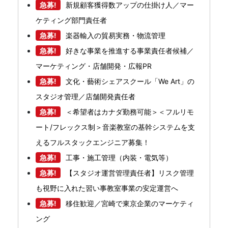
急募!
新規顧客獲得数アップの仕掛け人／マー
ケティング部門責任者
急募!
楽器輸入の貿易実務・物流管理
急募!
好きな事業を推進する事業責任者候補／
マーケティング・店舗開発・広報PR
急募!
文化・藝術シェアスクール「We Art」の
スタジオ管理／店舗開発責任者
急募!
＜希望者はカナダ勤務可能＞＜フルリモ
ート/フレックス制＞音楽教室の基幹システムを支
えるフルスタックエンジニア募集！
急募!
工事・施工管理（内装・電気等）
急募!
【スタジオ運営管理責任者】リスク管理
も視野に入れた習い事教室事業の安定運営へ
急募!
移住歓迎／宮崎で東京企業のマーケティ
ング