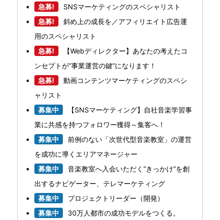
急募!
SNSマーケティングのスペシャリスト
急募!
斜め上の成長を／アフィリエイト広告運
用のスペシャリスト
急募!
【Webディレクター】あなたの考えたコ
ンセプトが“事業運営の鍵”になります！
急募!
動画コンテンツマーケティングのスペシ
ャリスト
募集中
【SNSマーケティング】自社音楽学習事
業に共感を持つフォロワー獲得～集客へ！
募集中
前例のない「次世代型音楽教室」の運営
を成功に導くエリアマネージャー
募集中
音楽教室へ入会いただく“きっかけ”を創
出するナビゲーター、テレマーケティング
募集中
プロジェクトリーダー（開発）
募集中
30万人都市の成功モデルをつくる。