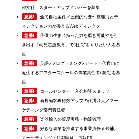
都支社 スタートアップメンバーを募集
急募!
全て自社案件／圧倒的な要件整理力とデ
ィレクション力が養えるWebディレクター
急募!
子供の生まれ持った力を磨き可能性を引
き出す「幼児右脳教育」で“社長”をやりたい人を募
集
急募!
英語×プログラミング×アート！代官山に
誕生するアフタースクールの事業責任者(園長)を募
集
急募!
コールセンター 入会相談スタッフ
急募!
新規顧客獲得数アップの仕掛け人／マー
ケティング部門責任者
急募!
楽器輸入の貿易実務・物流管理
急募!
好きな事業を推進する事業責任者候補／
マーケティング・店舗開発・広報PR